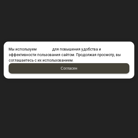
Мы используем
cookies
для повышения удобства и
эффективности пользования сайтом. Продолжая просмотр, вы
соглашаетесь с их использованием.
Согласен
КОНТАКТЫ
423800, г. Набережные Челны, Производственный
проезд д. 49, офис Д203 (Компания резидент ОАО "КИП