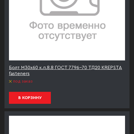
Болт М30х60 к.п.8.8 ГОСТ 7796-70 ТД20 KREPSTA
fasteners
под заказ
В КОРЗИНУ