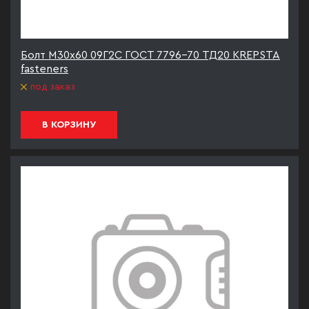
Болт М30х60 09Г2С ГОСТ 7796-70 ТД20 KREPSTA
fasteners
под заказ
В КОРЗИНУ