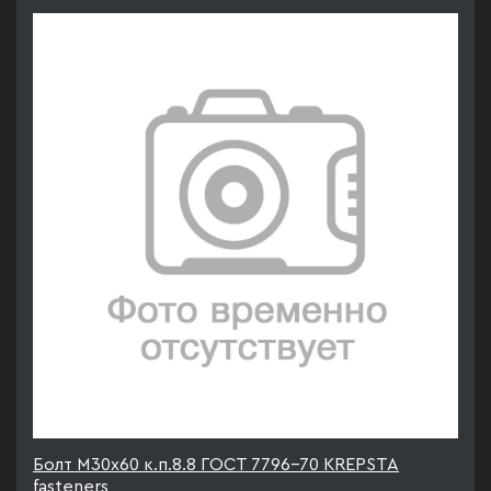
Болт М30х60 к.п.8.8 ГОСТ 7796-70 KREPSTA
fasteners