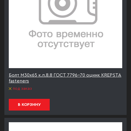
Болт М30х65 к.п.8.8 ГОСТ 7796-70 оцинк KREPSTA
fasteners
под заказ
В КОРЗИНУ