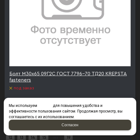
Болт М30х65 09Г2С ГОСТ 7796-70 ТД20 KREPSTA
fasteners
под заказ
В КОРЗИНУ
Мы используем
cookies
для повышения удобства и
эффективности пользования сайтом. Продолжая просмотр, вы
соглашаетесь с их использованием.
Согласен
1
2
3
4
5
6
7
8
9
10
11
12
13
14
15
из
19