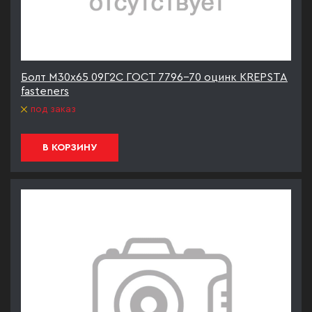
Болт М30х65 09Г2С ГОСТ 7796-70 оцинк KREPSTA
fasteners
под заказ
В КОРЗИНУ