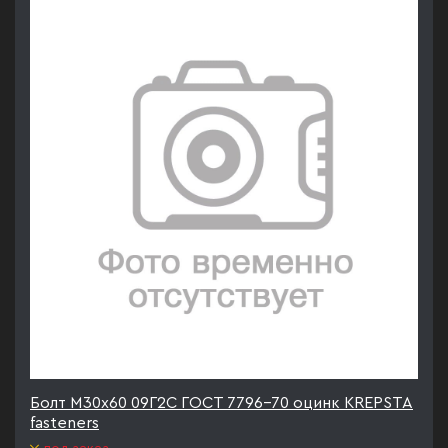
Болт М30х60 09Г2С ГОСТ 7796-70 оцинк KREPSTA
fasteners