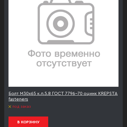
Болт М30х65 к.п.5.8 ГОСТ 7796-70 оцинк KREPSTA
fasteners
под заказ
В КОРЗИНУ