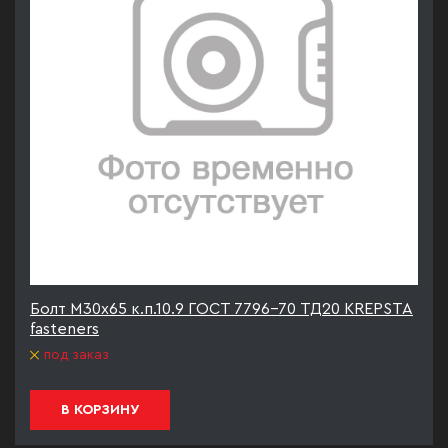
Болт М30х65 к.п.10.9 ГОСТ 7796-70 ТД20 KREPSTA
fasteners
под заказ
В КОРЗИНУ