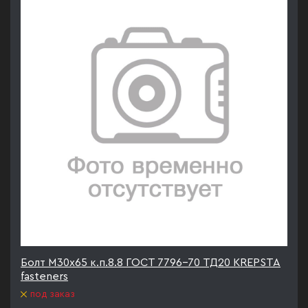
Болт М30х65 к.п.8.8 ГОСТ 7796-70 ТД20 KREPSTA
fasteners
под заказ