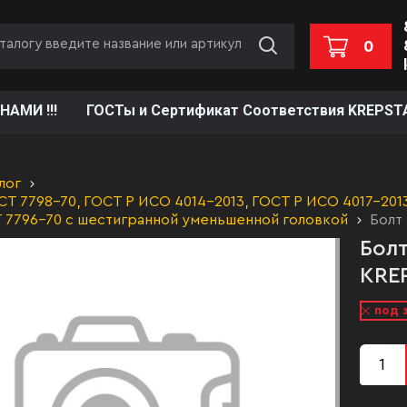
0
НАМИ !!!
ГОСТы и Сертификат Соответствия KREPST
лог
Т 7798-70, ГОСТ Р ИСО 4014-2013, ГОСТ Р ИСО 4017-2013,
 7796-70 с шестигранной уменьшенной головкой
Болт 
Болт
KREP
под 