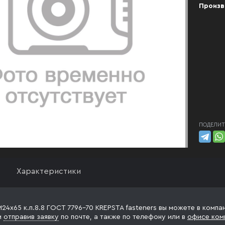
Произв
ПОДЕЛИТ
Характеристики
М24х65 к.п.8.8 ГОСТ 7796-70 KREPSTA fasteners вы можете в компа
и
отправив заявку
по почте, а также по телефону
или в
офисе ком