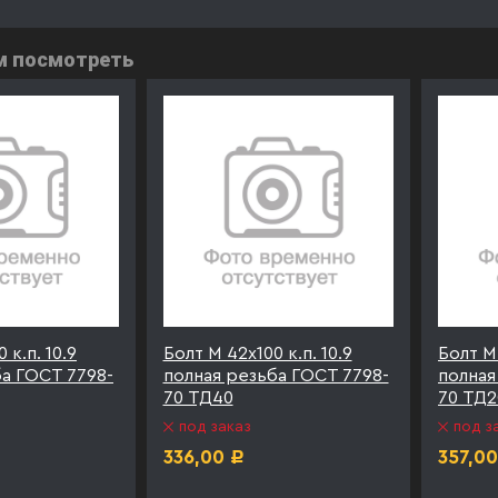
м посмотреть
 к.п. 10.9
Болт М 42х100 к.п. 10.9
Болт М 
ба ГОСТ 7798-
полная резьба ГОСТ 7798-
полная
70 ТД40
70 ТД2
под заказ
под з
336,00
357,00
Р