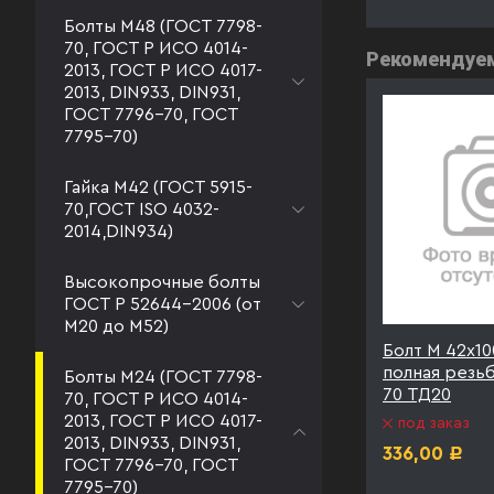
Болты М48 (ГОСТ 7798-
70, ГОСТ Р ИСО 4014-
Рекомендуе
2013, ГОСТ Р ИСО 4017-
2013, DIN933, DIN931,
ГОСТ 7796-70, ГОСТ
7795-70)
Гайка М42 (ГОСТ 5915-
70,ГОСТ ISO 4032-
2014,DIN934)
Высокопрочные болты
ГОСТ Р 52644-2006 (от
М20 до М52)
0.9
Болт М 42х130 к.п. 10.9
Болт М 42х100
Т 7798-
полная резьба ГОСТ 7798-
полная резь
Болты М24 (ГОСТ 7798-
70 ТД40
70 ТД20
70, ГОСТ Р ИСО 4014-
2013, ГОСТ Р ИСО 4017-
под заказ
под заказ
2013, DIN933, DIN931,
399,00
336,00
Р
Р
ГОСТ 7796-70, ГОСТ
7795-70)