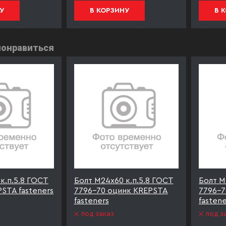
У
В КОРЗИНУ
В 
понравиться
к.п.5.8 ГОСТ
Болт М24х60 к.п.5.8 ГОСТ
Болт М
STA fasteners
7796-70 оцинк KREPSTA
7796-7
fasteners
fastene
под заказ
под з