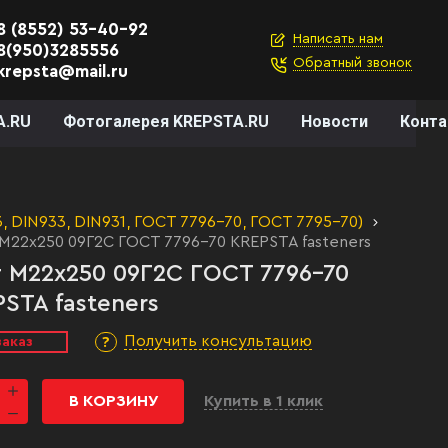
8 (8552) 53-40-92
Написать нам
8(950)3285556
Обратный звонок
krepsta@mail.ru
A.RU
Фотогалерея KREPSTA.RU
Новости
Конт
 DIN933, DIN931, ГОСТ 7796-70, ГОСТ 7795-70)
 М22х250 09Г2С ГОСТ 7796-70 KREPSTA fasteners
 М22х250 09Г2С ГОСТ 7796-70
STA fasteners
Получить консультацию
заказ
В КОРЗИНУ
Купить в 1 клик