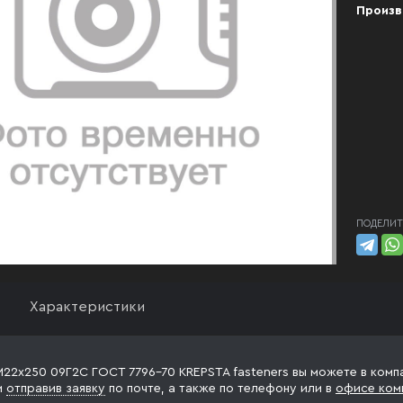
Произв
ПОДЕЛИТ
Характеристики
М22х250 09Г2С ГОСТ 7796-70 KREPSTA fasteners вы можете в компа
и
отправив заявку
по почте, а также по телефону
или в
офисе ком