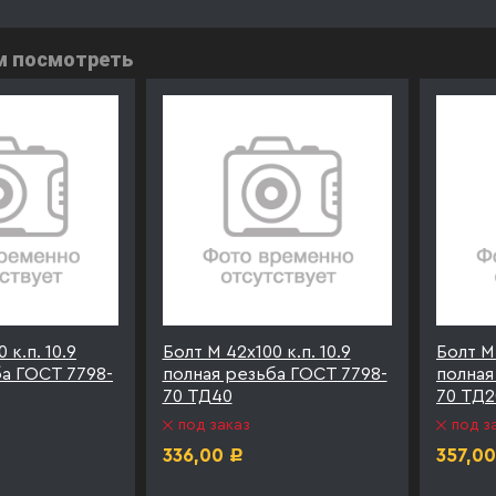
м посмотреть
 к.п. 10.9
Болт М 42х100 к.п. 10.9
Болт М 
ба ГОСТ 7798-
полная резьба ГОСТ 7798-
полная
70 ТД40
70 ТД2
под заказ
под з
336,00
357,00
Р