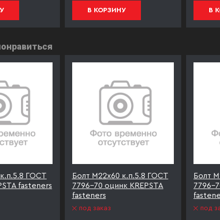
У
В КОРЗИНУ
В 
понравиться
к.п.5.8 ГОСТ
Болт М22х60 к.п.5.8 ГОСТ
Болт М
STA fasteners
7796-70 оцинк KREPSTA
7796-7
fasteners
fastene
под заказ
под з