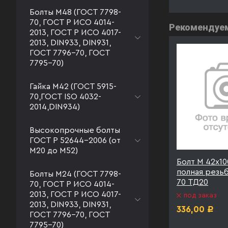
Болты М48 (ГОСТ 7798-
70, ГОСТ Р ИСО 4014-
Рекомендуе
2013, ГОСТ Р ИСО 4017-
2013, DIN933, DIN931,
ГОСТ 7796-70, ГОСТ
7795-70)
Гайка М42 (ГОСТ 5915-
70,ГОСТ ISO 4032-
2014,DIN934)
Высокопрочные болты
ГОСТ Р 52644-2006 (от
М20 до М52)
0.9
Болт М 42х130 к.п. 10.9
Болт М 42х100
Т 7798-
полная резьба ГОСТ 7798-
полная резь
Болты М24 (ГОСТ 7798-
70 ТД40
70 ТД20
70, ГОСТ Р ИСО 4014-
2013, ГОСТ Р ИСО 4017-
под заказ
под заказ
2013, DIN933, DIN931,
399,00
336,00
Р
Р
ГОСТ 7796-70, ГОСТ
7795-70)