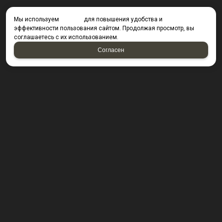
Мы используем
cookies
для повышения удобства и
эффективности пользования сайтом. Продолжая просмотр, вы
соглашаетесь с их использованием.
Согласен
КОНТАКТЫ
423800, г. Набережные Челны, Производственный
проезд д. 49, офис Д203 (Компания резидент ОАО "КИП
Мастер")
Посмотреть на карте
8 (8552) 53-40-92 ; 8 (950) 328-55-56;
E-mail:
krepsta@mail.ru