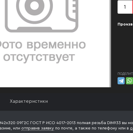
Произв
ПОДЕЛИТ
Характеристики
М42х320 09Г2С ГОСТ Р ИСО 4017-2013 полная резьба DIN933 вы мо
азине, или
отправив заявку
по почте, а также по телефону
или в
о