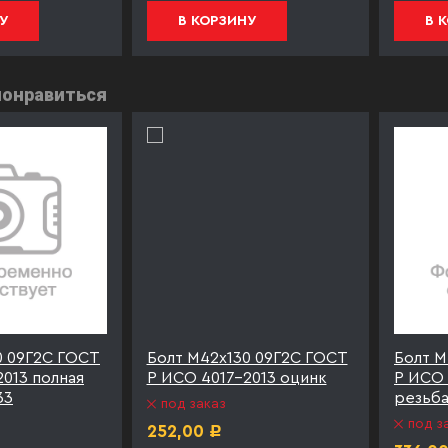
У
В КОРЗИНУ
В 
понравиться
0 09Г2С ГОСТ
Болт М42х130 09Г2С ГОСТ
Болт М
013 полная
Р ИСО 4017-2013 оцинк
Р ИСО 
33
резьба
под заказ
под з
252,00
Р