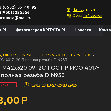
8 (8552) 53-40-92
Написать нам
8(950)3285556
Обратный звонок
krepsta@mail.ru
A.RU
Фотогалерея KREPSTA.RU
Новости
Конт
 DIN933, DIN931, ГОСТ 7796-70, ГОСТ 7795-70)
О 4017-2013 полная резьба DIN933
 М42х320 09Г2С ГОСТ Р ИСО 4017-
 полная резьба DIN933
Получить консультацию
заказ
8,00
Р