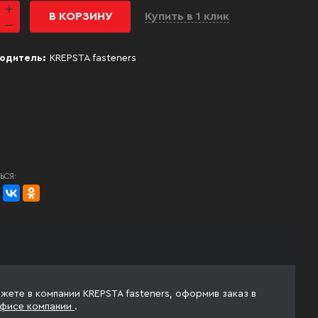
В КОРЗИНУ
Купить в 1 клик
одитель:
KREPSTA fasteners
ЬСЯ:
жете в компании KREPSTA fasteners, оформив заказ в
фисе компании
.