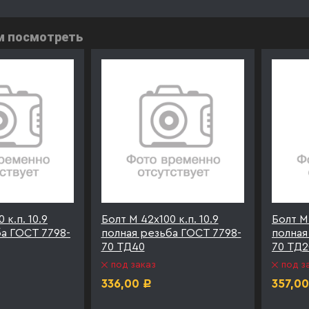
м посмотреть
 к.п. 10.9
Болт М 42х100 к.п. 10.9
Болт М 
ба ГОСТ 7798-
полная резьба ГОСТ 7798-
полная
70 ТД40
70 ТД2
под заказ
под з
336,00
357,00
Р