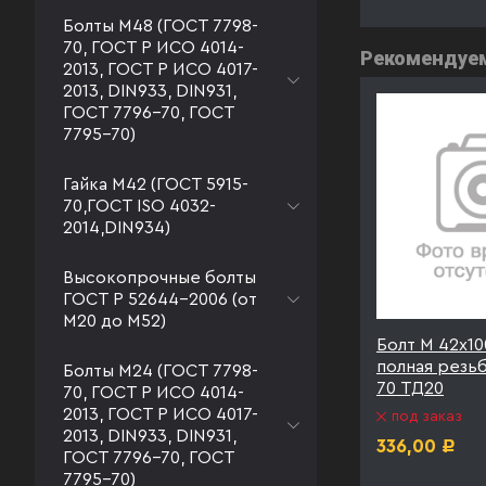
Болты М48 (ГОСТ 7798-
70, ГОСТ Р ИСО 4014-
Рекомендуе
2013, ГОСТ Р ИСО 4017-
2013, DIN933, DIN931,
ГОСТ 7796-70, ГОСТ
7795-70)
Гайка М42 (ГОСТ 5915-
70,ГОСТ ISO 4032-
2014,DIN934)
Высокопрочные болты
ГОСТ Р 52644-2006 (от
М20 до М52)
0.9
Болт М 42х130 к.п. 10.9
Болт М 42х100
Т 7798-
полная резьба ГОСТ 7798-
полная резь
Болты М24 (ГОСТ 7798-
70 ТД40
70 ТД20
70, ГОСТ Р ИСО 4014-
2013, ГОСТ Р ИСО 4017-
под заказ
под заказ
2013, DIN933, DIN931,
399,00
336,00
Р
Р
ГОСТ 7796-70, ГОСТ
7795-70)