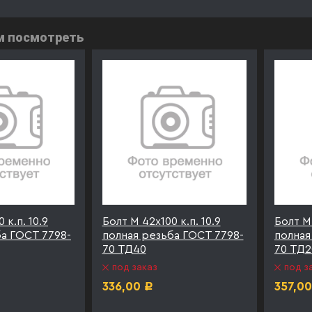
м посмотреть
 к.п. 10.9
Болт М 42х100 к.п. 10.9
Болт М 
ба ГОСТ 7798-
полная резьба ГОСТ 7798-
полная
70 ТД40
70 ТД2
под заказ
под з
336,00
357,00
Р