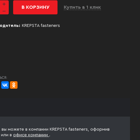
В КОРЗИНУ
Купить в 1 клик
одитель:
KREPSTA fasteners
ЬСЯ:
 вы можете в компании KREPSTA fasteners, оформив
у
или в
офисе компании
.