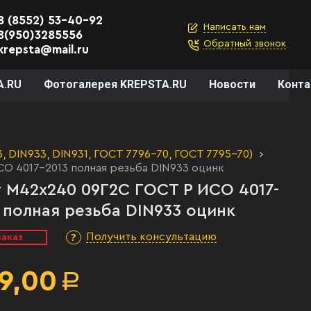
8 (8552) 53-40-92
Написать нам
8(950)3285556
Обратный звонок
krepsta@mail.ru
A.RU
Фотогалерея KREPSTA.RU
Новости
Конт
 DIN933, DIN931, ГОСТ 7796-70, ГОСТ 7795-70)
О 4017-2013 полная резьба DIN933 оцинк
 М42х240 09Г2С ГОСТ Р ИСО 4017-
 полная резьба DIN933 оцинк
Получить консультацию
заказ
9,00
Р