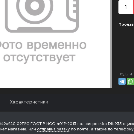
Произв
ПОДЕЛИТ
Характеристики
М42х240 09Г2С ГОСТ Р ИСО 4017-2013 полная резьба DIN933 оцинк
рнет магазине, или
отправив заявку
по почте, а также по телефон