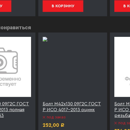
У
В КОРЗИНУ
В 
понравиться
0 09Г2С ГОСТ
Болт М42х130 09Г2С ГОСТ
Болт М
013 полная
Р ИСО 4017-2013 оцинк
Р ИСО 
33
резьба
под заказ
под з
252,00
Р