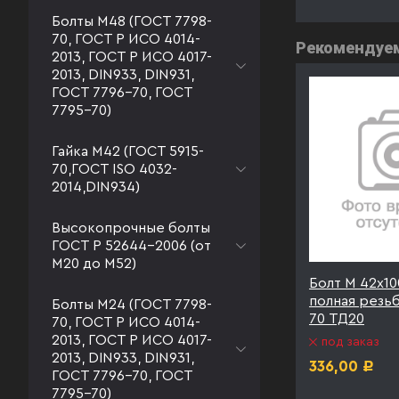
Болты М48 (ГОСТ 7798-
70, ГОСТ Р ИСО 4014-
Рекомендуе
2013, ГОСТ Р ИСО 4017-
2013, DIN933, DIN931,
ГОСТ 7796-70, ГОСТ
7795-70)
Гайка М42 (ГОСТ 5915-
70,ГОСТ ISO 4032-
2014,DIN934)
Высокопрочные болты
ГОСТ Р 52644-2006 (от
М20 до М52)
0.9
Болт М 42х130 к.п. 10.9
Болт М 42х100
Т 7798-
полная резьба ГОСТ 7798-
полная резь
Болты М24 (ГОСТ 7798-
70 ТД40
70 ТД20
70, ГОСТ Р ИСО 4014-
2013, ГОСТ Р ИСО 4017-
под заказ
под заказ
2013, DIN933, DIN931,
399,00
336,00
Р
Р
ГОСТ 7796-70, ГОСТ
7795-70)