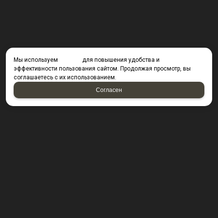
Мы используем
cookies
для повышения удобства и
эффективности пользования сайтом. Продолжая просмотр, вы
соглашаетесь с их использованием.
Согласен
КОНТАКТЫ
423800, г. Набережные Челны, Производственный
проезд д. 49, офис Д203 (Компания резидент ОАО "КИП
Мастер")
Посмотреть на карте