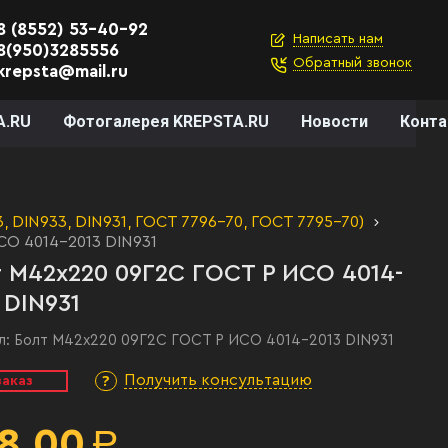
8 (8552) 53-40-92
Написать нам
8(950)3285556
Обратный звонок
krepsta@mail.ru
A.RU
Фотогалерея KREPSTA.RU
Новости
Конт
 DIN933, DIN931, ГОСТ 7796-70, ГОСТ 7795-70)
СО 4014-2013 DIN931
 М42х220 09Г2С ГОСТ Р ИСО 4014-
 DIN931
л:
Болт М42х220 09Г2С ГОСТ Р ИСО 4014-2013 DIN931
Получить консультацию
заказ
8,00
Р