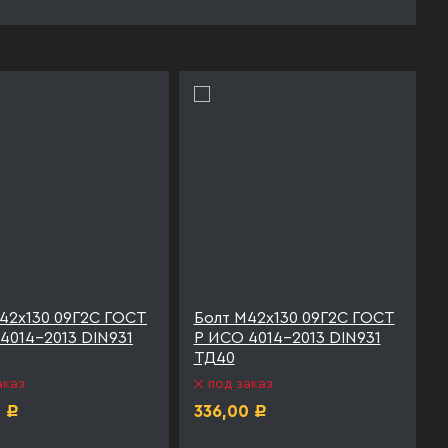
42х130 09Г2С ГОСТ
Болт М42х130 09Г2С ГОСТ
4014-2013 DIN931
Р ИСО 4014-2013 DIN931
ТД40
аказ
под заказ
0
336,00
Р
Р