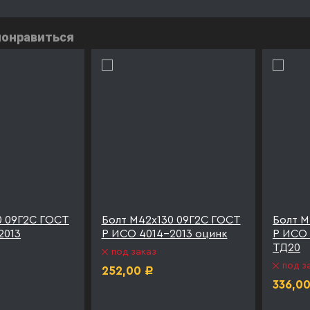
понравиться
0 09Г2С ГОСТ
Болт М42х130 09Г2С ГОСТ
Болт М
2013
Р ИСО 4014-2013 оцинк
Р ИСО 
ТД20
под заказ
под з
252,00
Р
336,0