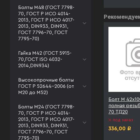
Болты М48 (ГОСТ 7798-
70, ГОСТ Р ИСО 4014-
Рекомендуе
2013, ГОСТ Р ИСО 4017-
2013, DIN933, DIN931,
ГОСТ 7796-70, ГОСТ
7795-70)
Гайка М42 (ГОСТ 5915-
70,ГОСТ ISO 4032-
2014,DIN934)
Высокопрочные болты
ГОСТ Р 52644-2006 (от
М20 до М52)
0.9
Болт М 42х130 к.п. 10.9
Болт М 42х100
Т 7798-
полная резьба ГОСТ 7798-
полная резь
Болты М24 (ГОСТ 7798-
70 ТД40
70 ТД20
70, ГОСТ Р ИСО 4014-
2013, ГОСТ Р ИСО 4017-
под заказ
под заказ
2013, DIN933, DIN931,
399,00
336,00
Р
Р
ГОСТ 7796-70, ГОСТ
7795-70)