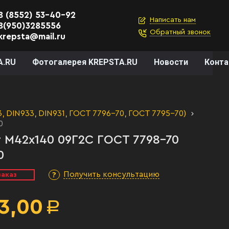
8 (8552) 53-40-92
Написать нам
8(950)3285556
Обратный звонок
krepsta@mail.ru
A.RU
Фотогалерея KREPSTA.RU
Новости
Конт
 DIN933, DIN931, ГОСТ 7796-70, ГОСТ 7795-70)
0
 М42х140 09Г2С ГОСТ 7798-70
0
Получить консультацию
заказ
3,00
Р