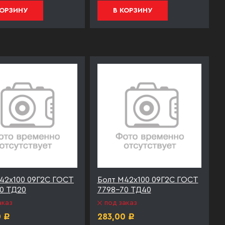
КОРЗИНУ
В КОРЗИНУ
42х100 09Г2С ГОСТ
Болт М42х100 09Г2С ГОСТ
0 ТД20
7798-70 ТД40
аказ
под заказ
0
283,00
Р
Р