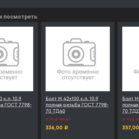
м посмотреть
 к.п. 10.9
Болт М 42х100 к.п. 10.9
Болт М 
ба ГОСТ 7798-
полная резьба ГОСТ 7798-
полная
70 ТД40
70 ТД2
под заказ
под з
336,00
357,00
Р