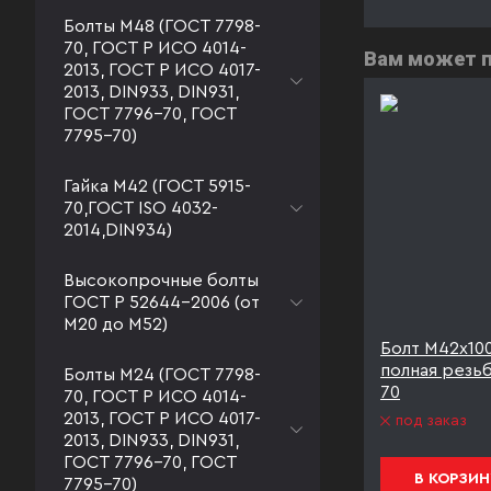
Болты М48 (ГОСТ 7798-
70, ГОСТ Р ИСО 4014-
Вам может 
2013, ГОСТ Р ИСО 4017-
2013, DIN933, DIN931,
ГОСТ 7796-70, ГОСТ
7795-70)
Гайка М42 (ГОСТ 5915-
70,ГОСТ ISO 4032-
2014,DIN934)
Высокопрочные болты
ГОСТ Р 52644-2006 (от
М20 до М52)
С
Болт М42х110 09Г2С полная
Болт М42х10
Т 7798-
резьба ГОСТ 7798-70
полная резь
Болты М24 (ГОСТ 7798-
70
70, ГОСТ Р ИСО 4014-
под заказ
2013, ГОСТ Р ИСО 4017-
под заказ
2013, DIN933, DIN931,
ГОСТ 7796-70, ГОСТ
В КОРЗИНУ
В КОРЗИН
7795-70)