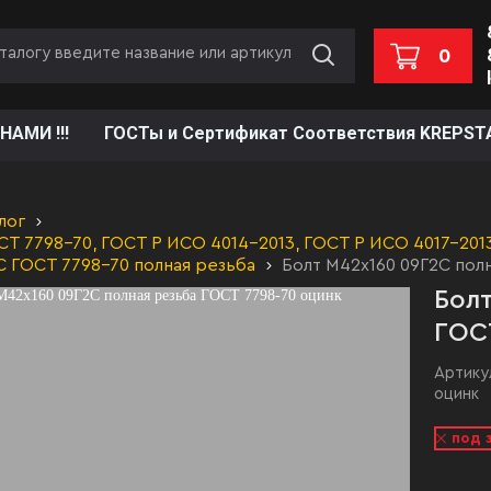
0
НАМИ !!!
ГОСТы и Сертификат Соответствия KREPST
лог
Т 7798-70, ГОСТ Р ИСО 4014-2013, ГОСТ Р ИСО 4017-2013,
С ГОСТ 7798-70 полная резьба
Болт М42х160 09Г2С пол
Болт
ГОС
Артику
оцинк
под 