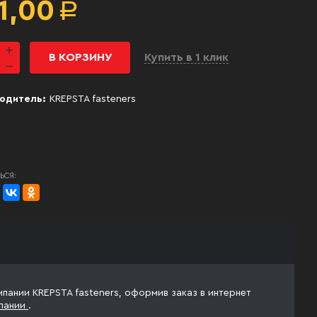
1,00
Р
В КОРЗИНУ
Купить в 1 клик
одитель:
KREPSTA fasteners
ЬСЯ:
пании KREPSTA fasteners, оформив заказ в интернет
пании
.