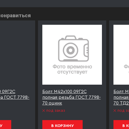
понравиться
0 09Г2С
Болт М42х100 09Г2С
Болт М
ба ГОСТ 7798-
полная резьба ГОСТ 7798-
полная
70 оцинк
70 ТД2
под заказ
под з
У
В КОРЗИНУ
В 