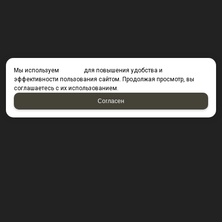
Мы используем
cookies
для повышения удобства и
эффективности пользования сайтом. Продолжая просмотр, вы
соглашаетесь с их использованием.
Согласен
КОНТАКТЫ
423800, г. Набережные Челны, Производственный
проезд д. 49, офис Д203 (Компания резидент ОАО "КИП
Мастер")