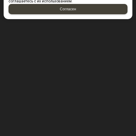
соглашаетесь с их использованием.
Согласен
КОНТАКТЫ
423800, г. Набережные Челны, Производственный
проезд д. 49, офис Д203 (Компания резидент ОАО "КИП
Мастер")
Посмотреть на карте
8 (8552) 53-40-92 ; 8 (950) 328-55-56;
E-mail:
krepsta@mail.ru
2026 © “KREPSTA fasteners”