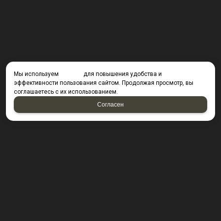
Мы используем
cookies
для повышения удобства и
эффективности пользования сайтом. Продолжая просмотр, вы
соглашаетесь с их использованием.
Согласен
КОНТАКТЫ
423800, г. Набережные Челны, Производственный
проезд д. 49, офис Д203 (Компания резидент ОАО "КИП