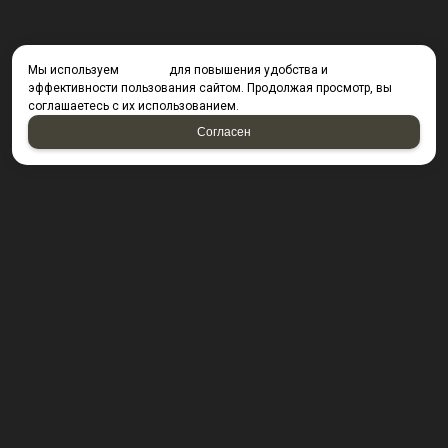
Мы используем
cookies
для повышения удобства и
эффективности пользования сайтом. Продолжая просмотр, вы
соглашаетесь с их использованием.
Согласен
КОНТАКТЫ
423800, г. Набережные Челны, Производственный
проезд д. 49, офис Д203 (Компания резидент ОАО "КИП
Мастер")
Посмотреть на карте
8 (8552) 53-40-92 ; 8 (950) 328-55-56;